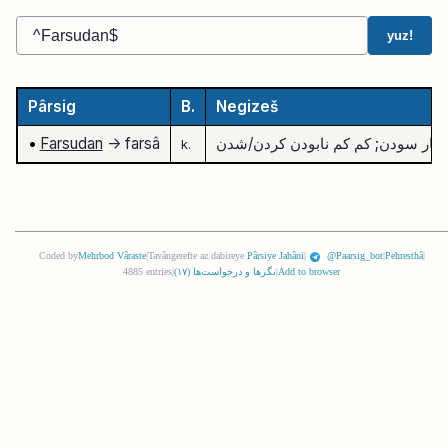
yuz!
Pârsig
B.
Negizeš
یار سودن; کم کم نابودن کردن/شدن
-> farsâ
Farsudan
•
k.
Coded by
Mehrbod Vâraste
|
Tavângerefte az dabireye
Pârsiye Jahâni
|
@Paarsig_bot
|
Pehresthâ
|
Add to browser
|
نگرها و درخواست‌ها (
١٧
)
|
4885 entries