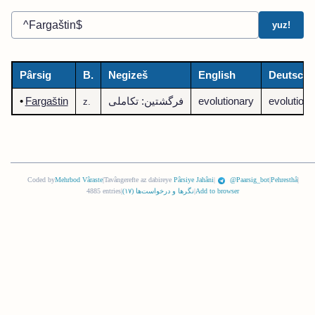
yuz!
Pârsig
B.
Negizeš
English
Deutsch
evolutionä
evolutionary
فرگشتین: تکاملی
Fargaštin
•
z.
Coded by
Mehrbod Vâraste
|
Tavângerefte az dabireye
Pârsiye Jahâni
|
@Paarsig_bot
|
Pehresthâ
|
Add to browser
|
نگرها و درخواست‌ها (
١٧
)
|
4885 entries