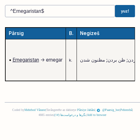
yuz!
Pârsig
B.
Negizeš
 بردن; ظن بردن; مظنون شدن
-> ernegar
Ernegaristan
•
k.
Coded by
Mehrbod Vâraste
|
Tavângerefte az dabireye
Pârsiye Jahâni
|
@Paarsig_bot
|
Pehresthâ
|
Add to browser
|
نگرها و درخواست‌ها (
١٧
)
|
4885 entries