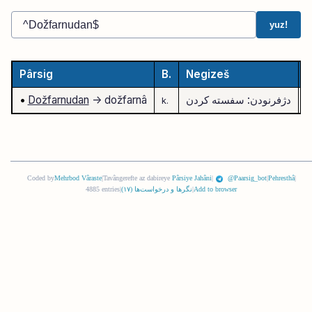
yuz!
Pârsig
B.
Negizeš
E
t
دژفرنودن: سفسته کردن
-> dožfarnâ
Dožfarnudan
•
k.
Coded by
Mehrbod Vâraste
|
Tavângerefte az dabireye
Pârsiye Jahâni
|
@Paarsig_bot
|
Pehresthâ
|
Add to browser
|
نگرها و درخواست‌ها (
١٧
)
|
4885 entries