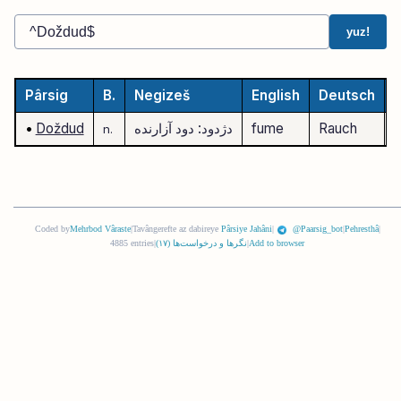
yuz!
Pârsig
B.
Negizeš
English
Deutsch
Rauch
fume
دژدود: دود آزارنده
Doždud
•
n.
Coded by
Mehrbod Vâraste
|
Tavângerefte az dabireye
Pârsiye Jahâni
|
@Paarsig_bot
|
Pehresthâ
|
Add to browser
|
نگرها و درخواست‌ها (
١٧
)
|
4885 entries