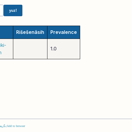
yuz!
Rišešenâsih
Prevalence
ki-
1.0
n
Add to browser
|
نگرها