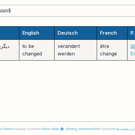
English
Deutsch
French
P.
Ϣi
être
verändert
to be
دیگرس
changed
werden
changé
E
 و درخواست‌ها (
١٧
)
|
4885 entries
|
Pehresthâ
|
@Paarsig_bot
|
Pârsiye Jahâni
Tavângerefte az dabireye
|
d Vâraste