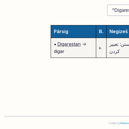
Pârsig
B.
Negizeš
تن: تغییر
->
Digarestan
•
k.
کردن
digar
Coded by
Mehrbo