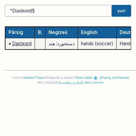
yuz!
Pârsig
B.
Negizeš
English
Deutsc
Handspi
hands (soccer)
دستخورد: هند
Dastxord
•
Coded by
Mehrbod Vâraste
|
Tavângerefte az dabireye
Pârsiye Jahâni
|
@Paarsig_bot
|
Pehresthâ
|
Add to browser
|
نگرها و درخواست‌ها (
١٧
)
|
4885 entries