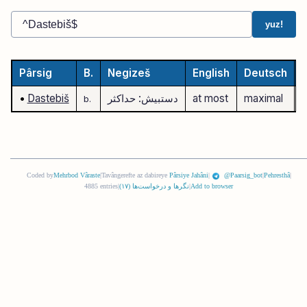
yuz!
Pârsig
B.
Negizeš
English
Deutsch
a
maximal
at most
دستبیش: حداکثر
Dastebiš
•
b.
Coded by
Mehrbod Vâraste
|
Tavângerefte az dabireye
Pârsiye Jahâni
|
@Paarsig_bot
|
Pehresthâ
|
Add to browser
|
نگرها و درخواست‌ها (
١٧
)
|
4885 entries