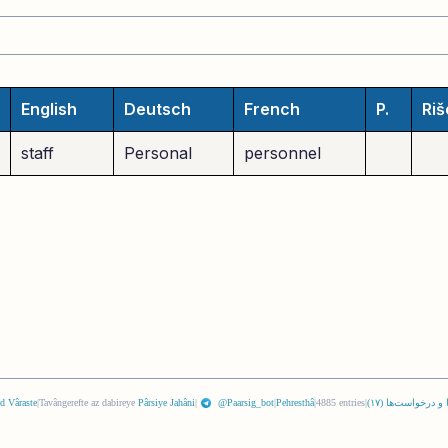
English
Deutsch
French
P.
Riš
staff
Personal
personnel
 و درخواست‌ها (
١٧
)
|
4885 entries
|
Pehresthâ
|
@Paarsig_bot
|
Pârsiye Jahâni
Tavângerefte az dabireye
|
d Vâraste