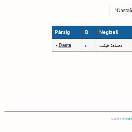
Pârsig
B.
Negizeš
دسته: هیئت
Daste
•
n.
Coded by
Mehrbo