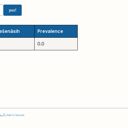
yuz!
ešenâsih
Prevalence
0.0
Add to browser
|
نگرها