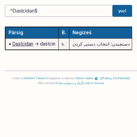
yuz!
Pârsig
B.
Negizeš
دستچیدن: انتخاب دستی کردن
-> dastcin
Dastcidan
•
k.
Coded by
Mehrbod Vâraste
|
Tavângerefte az dabireye
Pârsiye Jahâni
|
@Paarsig_bot
|
Pehresthâ
|
Add to browser
|
نگرها و درخواست‌ها (
١٧
)
|
4885 entries