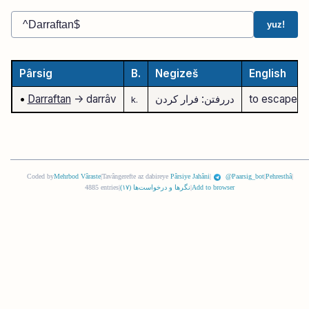
yuz!
Pârsig
B.
Negizeš
English
to escape
دررفتن: فرار کردن
-> darrâv
Darraftan
•
k.
Coded by
Mehrbod Vâraste
|
Tavângerefte az dabireye
Pârsiye Jahâni
|
@Paarsig_bot
|
Pehresthâ
|
Add to browser
|
نگرها و درخواست‌ها (
١٧
)
|
4885 entries