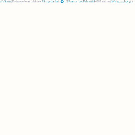
 و درخواست‌ها (
١٧
)
|
4885 entries
|
Pehresthâ
|
@Paarsig_bot
|
Pârsiye Jahâni
Tavângerefte az dabireye
|
d Vâraste