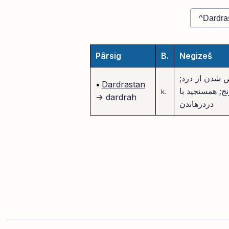
Pârsig
B.
Negizeš
 شدن از درد;
•
Dardrastan
ج; همسنجید با
k.
-> dardrah
دردرهاندن