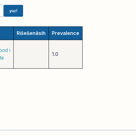
yuz!
Rišešenâsih
Prevalence
od i
1.0
te