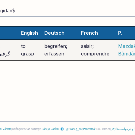
English
Deutsch
French
P.
Mazdak
saisir;
begreifen;
to
د
Bâmdâ
comprendre
erfassen
grasp
گرفتن
 و درخواست‌ها (
١٧
)
|
4885 entries
|
Pehresthâ
|
@Paarsig_bot
|
Pârsiye Jahâni
Tavângerefte az dabireye
|
d Vâraste