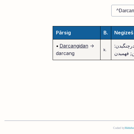
Pârsig
B.
Negizeš
رچنگیدن:
->
Darcangidan
•
k.
; فهمیدن
darcang
Coded by
Mehrbo