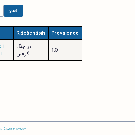
yuz!
Rišešenâsih
Prevalence
در چنگ
 i
1.0
گرفتن
d
Add to browser
|
نگرها