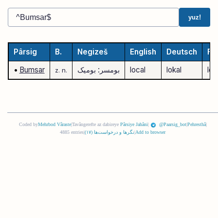
yuz!
Pârsig
B.
Negizeš
English
Deutsch
Fr
loc
lokal
local
بومسر: بومیک
Bumsar
•
z.
n.
Coded by
Mehrbod Vâraste
|
Tavângerefte az dabireye
Pârsiye Jahâni
|
@Paarsig_bot
|
Pehresthâ
|
Add to browser
|
نگرها و درخواست‌ها (
١٧
)
|
4885 entries