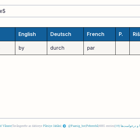
English
Deutsch
French
P.
Ri
par
durch
by
ب
 و درخواست‌ها (
١٧
)
|
4885 entries
|
Pehresthâ
|
@Paarsig_bot
|
Pârsiye Jahâni
Tavângerefte az dabireye
|
d Vâraste