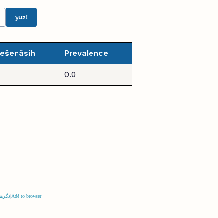
yuz!
šešenâsih
Prevalence
0.0
Add to browser
|
نگرها