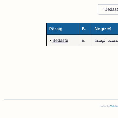
Pârsig
B.
Negizeš
دست: توسط
Bedaste
•
b.
Coded by
Mehrbo