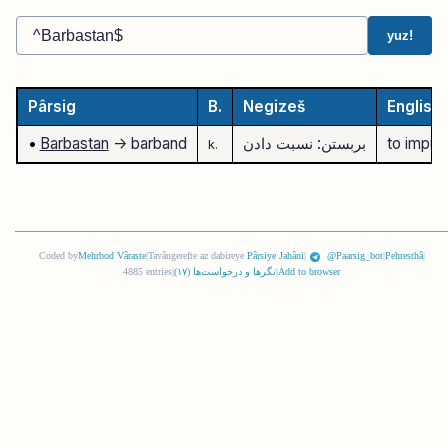
yuz!
Pârsig
B.
Negizeš
English
to imputa
بربستن: نسبت دادن
-> barband
Barbastan
•
k.
Coded by
Mehrbod Vâraste
|
Tavângerefte az dabireye
Pârsiye Jahâni
|
@Paarsig_bot
|
Pehresthâ
|
Add to browser
|
نگرها و درخواست‌ها (
١٧
)
|
4885 entries