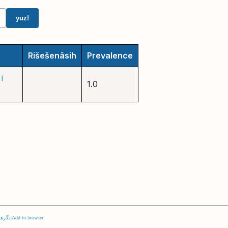
yuz!
Rišešenâsih
Prevalence
i
1.0
Add to browser
|
نگرها