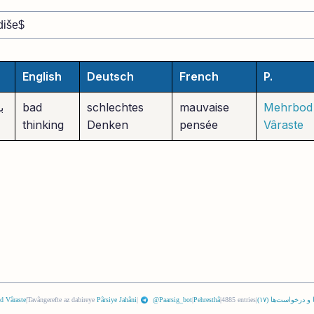
English
Deutsch
French
P.
Mehrbod 
mauvaise
schlechtes
bad
ب
thinking
Denken
pensée
Vâraste
 و درخواست‌ها (
١٧
)
|
4885 entries
|
Pehresthâ
|
@Paarsig_bot
|
Pârsiye Jahâni
Tavângerefte az dabireye
|
d Vâraste