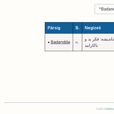
Pârsig
B.
Negizeš
داندیشه: فکر بد و
•
Badandiše
n.
ناکارامد
Coded by
Mehrbo