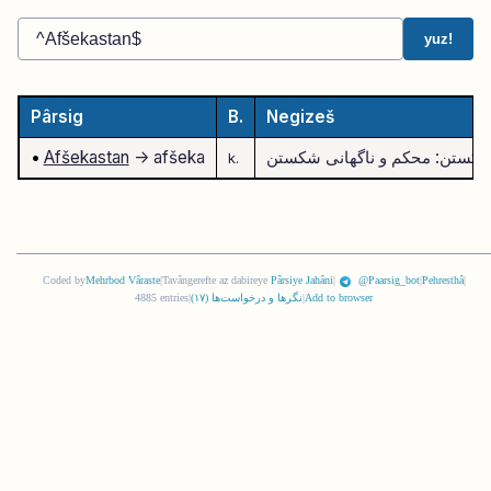
yuz!
Pârsig
B.
Negizeš
شکستن: محکم و ناگهانی شکستن
-> afšeka
Afšekastan
•
k.
Coded by
Mehrbod Vâraste
|
Tavângerefte az dabireye
Pârsiye Jahâni
|
@Paarsig_bot
|
Pehresthâ
|
Add to browser
|
نگرها و درخواست‌ها (
١٧
)
|
4885 entries