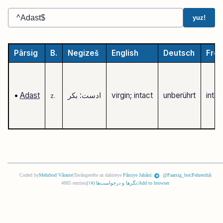
yuz!
Pârsig
B.
Negizeš
English
Deutsch
Fre
intac
unberührt
virgin; intact
ادست: بکر
Adast
•
z.
Coded by
Mehrbod Vâraste
|
Tavângerefte az dabireye
Pârsiye Jahâni
|
@Paarsig_bot
|
Pehresthâ
|
Add to browser
|
نگرها و درخواست‌ها (
١٧
)
|
4885 entries