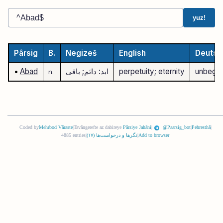
yuz!
Pârsig
B.
Negizeš
English
Deutsc
unbegre
perpetuity; eternity
ابد: دائم; باقی
Abad
•
n.
Coded by
Mehrbod Vâraste
|
Tavângerefte az dabireye
Pârsiye Jahâni
|
@Paarsig_bot
|
Pehresthâ
|
Add to browser
|
نگرها و درخواست‌ها (
١٧
)
|
4885 entries