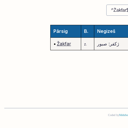
Pârsig
B.
Negizeš
ژکفر: صبور
Žakfar
•
z.
Coded by
Mehrbo