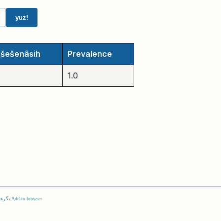
yuz!
išešenâsih
Prevalence
1.0
Add to browser
|
نگرها