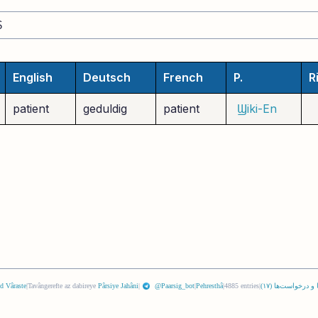
English
Deutsch
French
P.
R
patient
geduldig
patient
Ϣiki-En
 و درخواست‌ها (
١٧
)
|
4885 entries
|
Pehresthâ
|
@Paarsig_bot
|
Pârsiye Jahâni
Tavângerefte az dabireye
|
d Vâraste